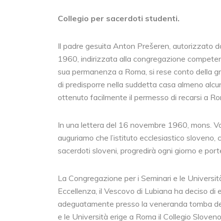
Collegio per sacerdoti studenti.
Il padre gesuita Anton Prešeren, autorizzato da
1960, indirizzata alla congregazione competen
sua permanenza a Roma, si rese conto della gran
di predisporre nella suddetta casa almeno alcu
ottenuto facilmente il permesso di recarsi a Rom
In una lettera del 16 novembre 1960, mons. Vovk
auguriamo che l’istituto ecclesiastico sloveno,
sacerdoti sloveni, progredirà ogni giorno e porter
La Congregazione per i Seminari e le Univers
Eccellenza, il Vescovo di Lubiana ha deciso di e
adeguatamente presso la veneranda tomba degli 
e le Università erige a Roma il Collegio Sloveno a 