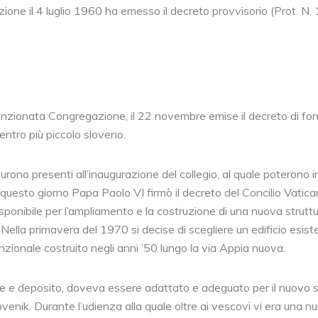
ne il 4 luglio 1960 ha emesso il decreto provvisorio (Prot. N. 
enzionata Congregazione, il 22 novembre emise il decreto di fo
centro più piccolo sloveno.
furono presenti all’inaugurazione del collegio, al quale poterono i
in questo giorno Papa Paolo VI firmò il decreto del Concilio Vaticano
sponibile per l’ampliamento e la costruzione di una nuova struttu
ella primavera del 1970 si decise di scegliere un edificio esist
unzionale costruito negli anni ’50 lungo la via Appia nuova.
zione e deposito, doveva essere adattato e adeguato per il nuovo 
Slovenik. Durante l’udienza alla quale oltre ai vescovi vi era un