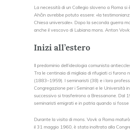
La necessità di un Collegio sloveno a Roma si è 
Ahčin avrebbe potuto essere: «la testimonianza 
Chiesa universale». Dopo la seconda guerra mon
anche il vescovo di Lubiana mons. Anton Vovk 
Inizi all’estero
Il predominio dell’ideologia comunista antiecclesi
Tra le centinaia di migliaia di rifugiati ci furon
(1883–1959). I seminaristi (38) e i loro professo
Congregazione per i Seminari e le Università in 
successivo si trasferirono a Bressanone. Dal 1
seminaristi emigrati e in patria quando si foss
Durante la visita di mons. Vovk a Roma maturò i
il 31 maggio 1960, è stata inoltrata alla Congr