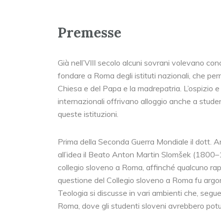
Premesse
Già nell’VIII secolo alcuni sovrani volevano con
fondare a Roma degli istituti nazionali, che per
Chiesa e del Papa e la madrepatria. L’ospizio e 
internazionali offrivano alloggio anche a studen
queste istituzioni.
Prima della Seconda Guerra Mondiale il dott. A
all’idea il Beato Anton Martin Slomšek (1800
collegio sloveno a Roma, affinché qualcuno rapp
questione del Collegio sloveno a Roma fu argom
Teologia si discusse in vari ambienti che, segu
Roma, dove gli studenti sloveni avrebbero potut