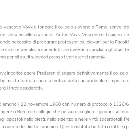
l vescovo Vovk a fondare il collegio sloveno a Roma, scrive, tra 
te: «Sua eccellenza, mons, Anton Vovk, Vescovo di Lubiana, nel 
de necessità di preparare professori più giovani per la Facoltà
ne stanze per alcuni sacerdoti che avevano concluso gli studi te
a per gli studi superiori presso i vari atenei romani».
 incaricò padre Prešeren di erigere definitivamente il collegio p
 che mi sta tanto a cuore a motivo della sua particolare importa
à i frutti desiderati».
ità emanò il 22 novembre 1960 con numero di protocollo 1328/6
rigere a Roma un collegio che possa accogliere i giovani sacerdoti
apostoli nella pietà, nella scienza e nelle virtù sacerdotali. 
norma del diritto canonico. Questo istituto ha tutti i diritti e i pri