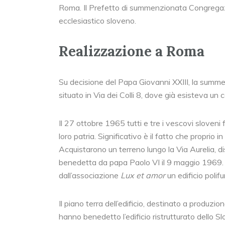
Roma. Il Prefetto di summenzionata Congregazio
ecclesiastico sloveno.
Realizzazione a Roma
Su decisione del Papa Giovanni XXIII, la summ
situato in Via dei Colli 8, dove già esisteva un 
Il 27 ottobre 1965 tutti e tre i vescovi sloveni 
loro patria. Significativo è il fatto che proprio 
Acquistarono un terreno lungo la Via Aurelia, di
benedetta da papa Paolo VI il 9 maggio 1969. N
dall’associazione
Lux et amor
un edificio polif
Il piano terra dell’edificio, destinato a produ
hanno benedetto l’edificio ristrutturato dello 