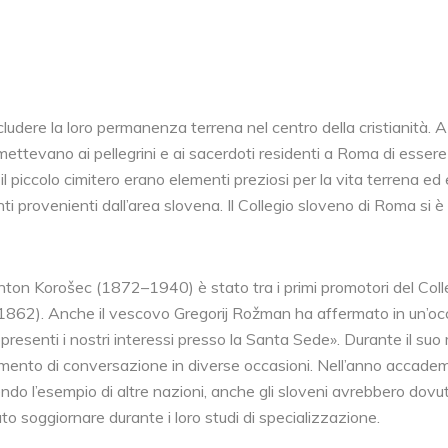
cludere la loro permanenza terrena nel centro della cristianità. A
mettevano ai pellegrini e ai sacerdoti residenti a Roma di essere l
il piccolo cimitero erano elementi preziosi per la vita terrena ed
ti provenienti dall’area slovena. Il Collegio sloveno di Roma si è 
nton Korošec (1872–1940) è stato tra i primi promotori del Coll
–1862). Anche il vescovo Gregorij Rožman ha affermato in un’
resenti i nostri interessi presso la Santa Sede». Durante il suo 
ento di conversazione in diverse occasioni. Nell’anno accademi
endo l’esempio di altre nazioni, anche gli sloveni avrebbero dov
o soggiornare durante i loro studi di specializzazione.