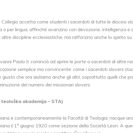
Il Collegio accetta come studenti i sacerdoti di tutte le diocesi 
a o per lingua, affinché avanzino con devozione, intelligenza e dil
e altre discipline ecclesiastiche, ma rafforzino anche lo spirito su 
vanni Paolo II. cominciò ad aprire le porte a sacerdoti di altre nazi
tificazione semplice ma convincente: come i sacerdoti sloveni stu
sì è giusto che ora aiutiamo anche gli altri, soprattutto quelli ch
inuzione del numero dei missionari sloveni.
 teološka akademija – STA)
ubiana e contemporaneamente la Facoltà di Teologia, nacque an
ana il 1° giugno 1920 come sezione della Società Leon. A quest’