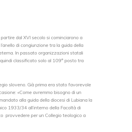
 partire dal XVI secolo si cominciarono a
’anello di congiunzione tra la guida della
 eterna. In passato organizzazioni statali
quindi classificato solo al 109° posto tra
egio sloveno. Già prima era stato favorevole
occasione: «Come avremmo bisogno di un
mandato alla guida della diocesi di Lubiana la
co 1933/34 all’interno della Facoltà di
uto provvedere per un Collegio teologico a