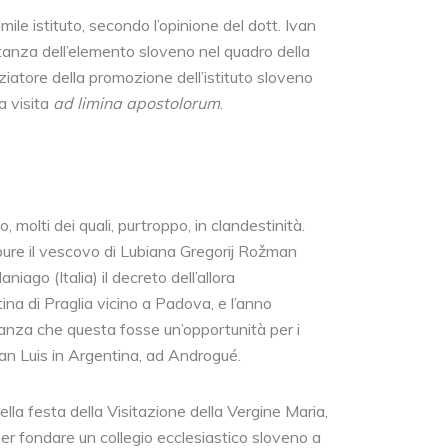
le istituto, secondo l’opinione del dott. Ivan
rtanza dell’elemento sloveno nel quadro della
atore della promozione dell’istituto sloveno
a visita
ad limina apostolorum
.
, molti dei quali, purtroppo, in clandestinità.
me pure il vescovo di Lubiana Gregorij Rožman
ago (Italia) il decreto dell’allora
ina di Praglia vicino a Padova, e l’anno
ranza che questa fosse un’opportunità per i
San Luis in Argentina, ad Androgué.
la festa della Visitazione della Vergine Maria,
er fondare un collegio ecclesiastico sloveno a