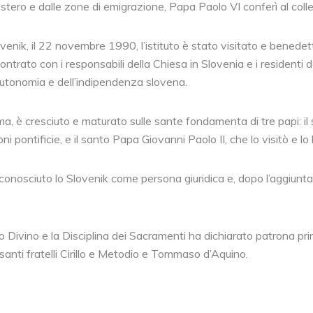
stero e dalle zone di emigrazione, Papa Paolo VI conferì al collegi
venik, il 22 novembre 1990, l’istituto è stato visitato e benede
contrato con i responsabili della Chiesa in Slovenia e i residenti 
’autonomia e dell’indipendenza slovena.
ma, è cresciuto e maturato sulle sante fondamenta di tre papi: il 
oni pontificie, e il santo Papa Giovanni Paolo II, che lo visitò e l
onosciuto lo Slovenik come persona giuridica e, dopo l’aggiunta d
 Divino e la Disciplina dei Sacramenti ha dichiarato patrona prin
 santi fratelli Cirillo e Metodio e Tommaso d’Aquino.