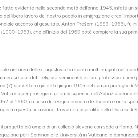
fatta evidente nella seconda metà dell’anno 1945, infatti un simi
del libero lavoro del nostro popolo in emigrazione circa l’impo
diale accanto al gesuita p. Anton Prešern (1883–1965), fu inizi
(1900–1963), che all’inizio del 1960 poté compiere la sua prim
ale nell’area dell’ex Jugoslavia ha spinto molti rifugiati nel mondo
o numerosi sacerdoti, religiosi, seminaristi e i loro professori, co
ri (7) ricevettero già il 25 giugno 1945 nel campo profughi di Mani
Vaticano per proseguire gli studi superiori nell’Abbazia benedett
952 al 1960, a causa dell’esiguo numero di studenti e nella spe
e aperta questa occasione, trovarono ospitalità nella Diocesi di 
l progetto più ampio di un collegio sloveno con sede a Roma. Nel
egazione per i Seminari e le Università in Vaticano la domanda p