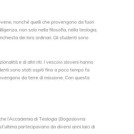
slovene, nonché quelli che provengono da fuori
igenza, non solo nella filosofia, nella teologia,
richiesta dei loro ordinari. Gli studenti sono
onalità e di altri riti. I vescovi sloveni hanno
denti sono stati ospiti fino a poco tempo fa
e provengono da terre di missione. Con questa
che l’Accademia di Teologia (Bogoslovna
ultima partecipavano da diversi anni laici di