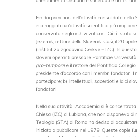
orientamento cristiano e sacerdoti e da 14 anni
Fin dai primi anni dell’attività consolidata de
incoraggiato un’attività scientifica più ampiam
conservato negli archivi vaticani. Ciò è stato sot
Jezernik, rettore dello Slovenik. Così, il 20 apri
(Inštitut za zgodovino Cerkve – IZC). In questo
sloveni operanti presso le Pontificie Universit
pro-tempore
è il rettore del Pontificio Colle
presidente d’accordo con i membri fondatori. I m
partecipare; b) Intellettuali, sacerdoti e laici
fondatori.
Nella sua attività l’Accademia si è concentrata in
Chiesa (IZC) di Lubiana, che non disponeva di r
Teologia (STA) di Roma ha deciso di acquistare
iniziato a pubblicare nel 1979. Queste copie fur