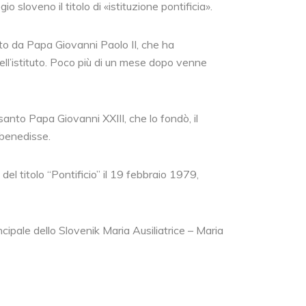
o sloveno il titolo di «istituzione pontificia».
tto da Papa Giovanni Paolo II, che ha
dell’istituto. Poco più di un mese dopo venne
santo Papa Giovanni XXIII, che lo fondò, il
o benedisse.
el titolo “Pontificio” il 19 febbraio 1979,
cipale dello Slovenik Maria Ausiliatrice – Maria