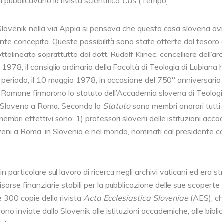
 pubblicavano la rivista scientifica
Čas
(Tempo).
llo Slovenik nella via Appia si pensava che questa casa slovena a
ente concepita. Queste possibilità sono state offerte dal tesoro 
tolineato soprattutto dal dott. Rudolf Klinec, cancelliere dell’arci
le 1978, il consiglio ordinario della Facoltà di Teologia di Lubiana 
 periodo, il 10 maggio 1978, in occasione del 750° anniversario 
à Romane firmarono lo statuto dell’Accademia slovena di Teologi
gio Sloveno a Roma. Secondo lo
Statuto
sono membri onorari tutti 
embri effettivi sono: 1) professori sloveni delle istituzioni acc
 sloveni a Roma, in Slovenia e nel mondo, nominati dal presidente
 particolare sul lavoro di ricerca negli archivi vaticani ed era st
isorse finanziarie stabili per la pubblicazione delle sue scopert
 300 copie della rivista
Acta Ecclesiastica Sloveniae
(AES), che
ono inviate dallo Slovenik alle istituzioni accademiche, alle bib